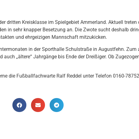
er dritten Kreisklasse im Spielgebiet Ammerland. Aktuell treten 
en in sehr knapper Besetzung an. Die Zwote sucht deshalb dringe
 intakten und ehrgeizigen Mannschaft mitzukicken.
n Wintermonaten in der Sporthalle Schulstraße in Augustfehn. Z
 auch „ältere“ Jahrgänge bis Ende der Dreißiger. Ob Zugezogene
 gerne die Fußballfachwarte Ralf Reddel unter Telefon 0160-787