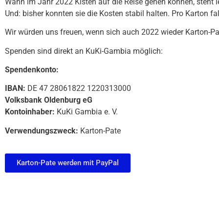
Wann im Jahr 2022 Kisten auf die Reise gehen können, steht l
Und: bisher konnten sie die Kosten stabil halten. Pro Karton f
Wir würden uns freuen, wenn sich auch 2022 wieder Karton-Pate
Spenden sind direkt an KuKi-Gambia möglich:
Spendenkonto:
IBAN:
DE 47 28061822 1220313000
Volksbank Oldenburg eG
Kontoinhaber:
KuKi Gambia e. V.
Verwendungszweck:
Karton-Pate
Karton-Pate werden mit PayPal