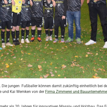
n. Die jungen Fußballer können damit zukünftig einheitlich bei d
use und Kai Wemken von der
Firma Zimmerei und Bauunternehmen
 mehr als 20 Jahren für innovativen Massiv- und Holzbau. Das Er