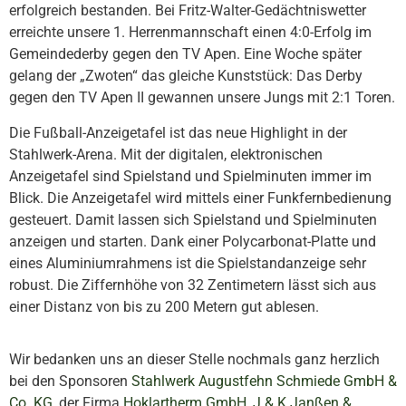
erfolgreich bestanden. Bei Fritz-Walter-Gedächtniswetter
erreichte unsere 1. Herrenmannschaft einen 4:0-Erfolg im
Gemeindederby gegen den TV Apen. Eine Woche später
gelang der „Zwoten“ das gleiche Kunststück: Das Derby
gegen den TV Apen II gewannen unsere Jungs mit 2:1 Toren.
Die Fußball-Anzeigetafel ist das neue Highlight in der
Stahlwerk-Arena. Mit der digitalen, elektronischen
Anzeigetafel sind Spielstand und Spielminuten immer im
Blick. Die Anzeigetafel wird mittels einer Funkfernbedienung
gesteuert. Damit lassen sich Spielstand und Spielminuten
anzeigen und starten. Dank einer Polycarbonat-Platte und
eines Aluminiumrahmens ist die Spielstandanzeige sehr
robust. Die Ziffernhöhe von 32 Zentimetern lässt sich aus
einer Distanz von bis zu 200 Metern gut ablesen.
Wir bedanken uns an dieser Stelle nochmals ganz herzlich
bei den Sponsoren
Stahlwerk Augustfehn Schmiede GmbH &
Co. KG
, der Firma
Hoklartherm GmbH
,
J & K Janßen &