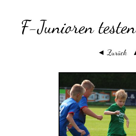
F-Junioren teste
◄ Zurück
▲